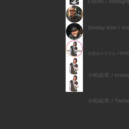
Coichi /
Instagr
Smiley Ken /
In
Ins
​立呑みスラさん /
小松結衣 /
Insta
小松結衣 /
Twitt