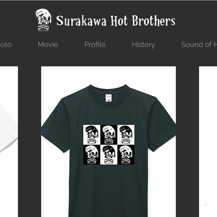
oto
Movie
Profile
History
Sound of H