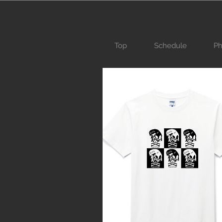
Top
Schedule
Ph