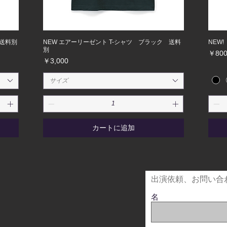
 送料別
NEW エアーリーゼント T-シャツ ブラック 送料
NEW
別
価格
￥80
価格
￥3,000
サイズ
カートに追加
出演依頼、お問い合
名